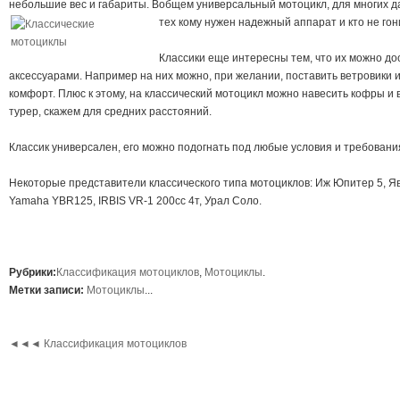
небольшие вес и габариты. Вобщем универсальный мотоцикл, для многих 
тех кому нужен надежный аппарат и кто не гон
Классики еще интересны тем, что их можно д
аксессуарами. Например на них можно, при желании, поставить ветровики и
комфорт. Плюс к этому, на классический мотоцикл можно навесить кофры и 
турер, скажем для средних расстояний.
Классик универсален, его можно подогнать под любые условия и требовани
Некоторые представители классического типа мотоциклов: Иж Юпитер 5, Яв
Yamaha YBR125, IRBIS VR-1 200сс 4т, Урал Соло.
Рубрики:
Классификация мотоциклов
,
Мотоциклы
.
Метки записи:
Мотоциклы
...
◄◄◄
Классификация мотоциклов