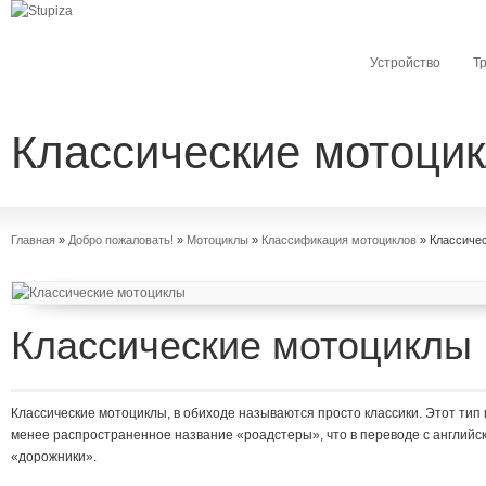
Устройство
Т
Классические мотоци
Главная
»
Добро пожаловать!
»
Мотоциклы
»
Классификация мотоциклов
»
Классичес
Классические мотоциклы
Классические мотоциклы, в обиходе называются просто классики. Этот тип
менее распространенное название «роадстеры», что в переводе с английск
«дорожники».