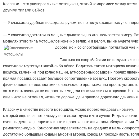
Классики – это универсальные мотоциклы, этакий компромисс между всеми
другими типами байков.
— У классиков удобная посадка за рулем, но не полулежащая как у чопперо
— У классиков достаточно мощные двигатели, но что называется в меру. Р
моделях этого типа мотоциклов конечно велик. И в целом, вы не будете чу
дороге, но и со спортбайками потягаться уже н
— Тягаться со спортбайками не получиться и 
классиков отсутствует какой-либо обвес. Водитель такого мотоцикла никак 
воздуха, камней из под колес машин, атмосферных осадков и прочих явлен
прямая посадка создает большое сопротивление воздуху. Поэтому скорость
физическими возможностями человеческого организма, вы просто устанете
хотя и есть очень даже скоростные модели классических мотоциклов. Но з
еще никто не отменял, жизнь то дороже, да и правила дорожного движения
Классику в качестве первого мотоцикла, можно порекомендовать новичку,
который еще не знает к чему у него лежит душа и что лучше. Ведь классики
очень надежные, неприхотливые и простые в техническом обслуживании. Там
ремонтопригодно. Комфортная управляемость на средних и малых скоростя
достаточно большими ходами амортизаторов, хорошая проходимость, топл