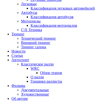
Легковые
Классификация легковых автомобилей
Автобусы
Классификация автобусов
Мотоциклы
Классификация мотоциклов
С\Х Техника
Тюнинг
Технический тюнинг
Внешний тюнинг
Тюнинг салона
Новости
Статьи
Автоспорт
Классическое ралли
WRC
Обзор этапов
О ралли
Гонщики раллисты
Фильмы
Документальные
Художественные
Об авторе