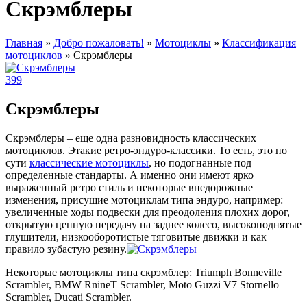
Скрэмблеры
Главная
»
Добро пожаловать!
»
Мотоциклы
»
Классификация
мотоциклов
»
Скрэмблеры
399
Скрэмблеры
Скрэмблеры – еще одна разновидность классических
мотоциклов. Этакие ретро-эндуро-классики. То есть, это по
сути
классические мотоциклы
, но подогнанные под
определенные стандарты. А именно они имеют ярко
выраженный ретро стиль и некоторые внедорожные
изменения, присущие мотоциклам типа эндуро, например:
увеличенные ходы подвески для преодоления плохих дорог,
открытую цепную передачу на заднее колесо, высокоподнятые
глушители, низкооборотистые тяговитые движки и как
правило зубастую резину.
Некоторые мотоциклы типа скрэмблер: Triumph Bonneville
Scrambler, BMW RnineT Scrambler, Moto Guzzi V7 Stornello
Scrambler, Ducati Scrambler.