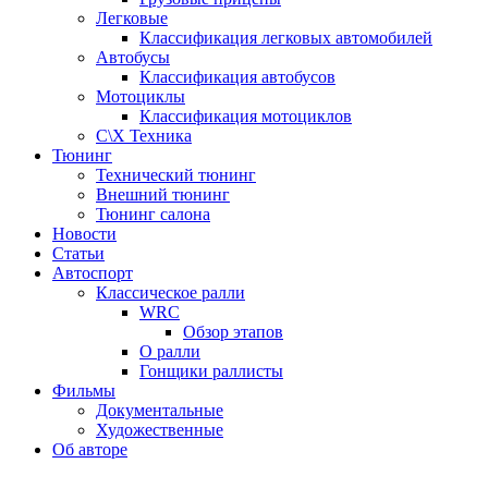
Легковые
Классификация легковых автомобилей
Автобусы
Классификация автобусов
Мотоциклы
Классификация мотоциклов
С\Х Техника
Тюнинг
Технический тюнинг
Внешний тюнинг
Тюнинг салона
Новости
Статьи
Автоспорт
Классическое ралли
WRC
Обзор этапов
О ралли
Гонщики раллисты
Фильмы
Документальные
Художественные
Об авторе